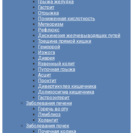
Грыжа желудка
Гастрит
Отрыжка
Пониженная кислотность
Метеоризм
Рефлюкс
Дискинезия желчевыводящих путей
Трещина прямой кишки
Геморрой
Изжога
Диарея
Язвенный колит
Пупочная грыжа
Асцит
Проктит
Дивертикулез кишечника
Долихосигма кишечника
Гастроэнтерит
Заболевания печени
Горечь во рту
Лямблиоз
Холангит
Заболевания почек
Почечная колика