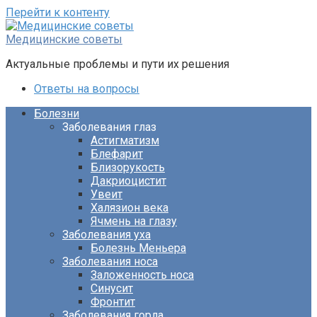
Перейти к контенту
Медицинские советы
Актуальные проблемы и пути их решения
Ответы на вопросы
Болезни
Заболевания глаз
Астигматизм
Блефарит
Близорукость
Дакриоцистит
Увеит
Халязион века
Ячмень на глазу
Заболевания уха
Болезнь Меньера
Заболевания носа
Заложенность носа
Синусит
Фронтит
Заболевания горла