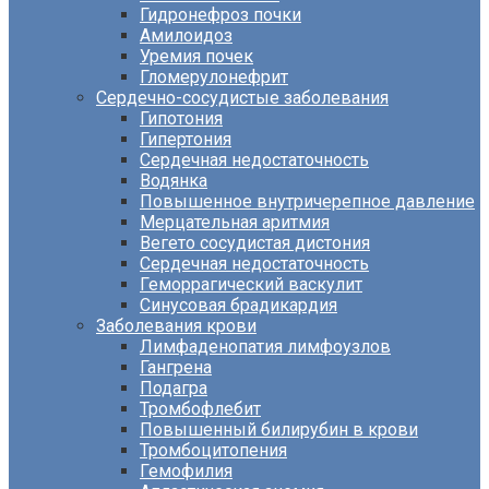
Гидронефроз почки
Амилоидоз
Уремия почек
Гломерулонефрит
Сердечно-сосудистые заболевания
Гипотония
Гипертония
Сердечная недостаточность
Водянка
Повышенное внутричерепное давление
Мерцательная аритмия
Вегето сосудистая дистония
Сердечная недостаточность
Геморрагический васкулит
Синусовая брадикардия
Заболевания крови
Лимфаденопатия лимфоузлов
Гангрена
Подагра
Тромбофлебит
Повышенный билирубин в крови
Тромбоцитопения
Гемофилия