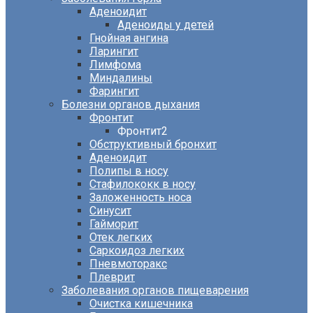
Аденоидит
Аденоиды у детей
Гнойная ангина
Ларингит
Лимфома
Миндалины
Фарингит
Болезни органов дыхания
Фронтит
Фронтит2
Обструктивный бронхит
Аденоидит
Полипы в носу
Стафилококк в носу
Заложенность носа
Синусит
Гайморит
Отек легких
Саркоидоз легких
Пневмоторакс
Плеврит
Заболевания органов пищеварения
Очистка кишечника